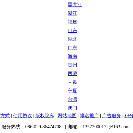
黑龙江
浙江
福建
山东
湖北
广东
海南
贵州
西藏
甘肃
宁夏
台湾
澳门
系方式
|
使用协议
|
版权隐私
|
网站地图
|
排名推广
|
广告服务
|
积
服务热线：086-029-86474708 | 邮箱：13572000172@163.com