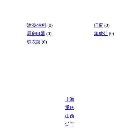
油漆/涂料
(0)
门窗
(0)
厨房电器
(0)
集成灶
(0)
晾衣架
(0)
上海
重庆
山西
辽宁