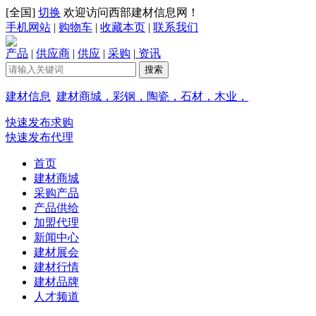
[
全国
]
切换
欢迎访问西部建材信息网！
手机网站
|
购物车
|
收藏本页
|
联系我们
产品
|
供应商
|
供应
|
采购
|
资讯
建材信息
建材商城，彩钢，陶瓷，石材，木业，
快速发布求购
快速发布代理
首页
建材商城
采购产品
产品供给
加盟代理
新闻中心
建材展会
建材行情
建材品牌
人才频道